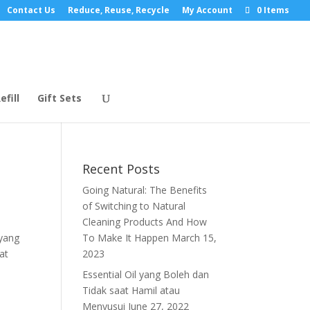
Contact Us
Reduce, Reuse, Recycle
My Account
0 Items
efill
Gift Sets
Recent Posts
Going Natural: The Benefits
of Switching to Natural
Cleaning Products And How
 yang
To Make It Happen
March 15,
at
2023
Essential Oil yang Boleh dan
Tidak saat Hamil atau
Menyusui
June 27, 2022